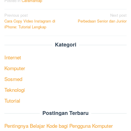
Posted in
Caramantap
Post
Previous post
Next post
Cara Copy Video Instagram di
Perbedaan Senior dan Junior
navigation
iPhone: Tutorial Lengkap
Kategori
Internet
Komputer
Sosmed
Teknologi
Tutorial
Postingan Terbaru
Pentingnya Belajar Kode bagi Pengguna Komputer