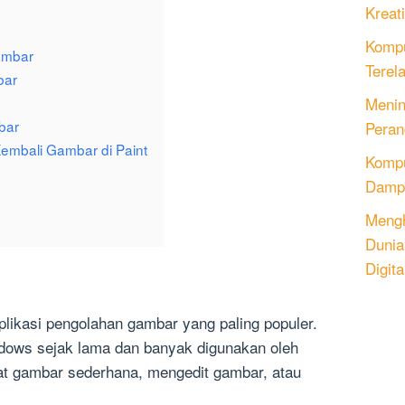
Kreati
Kompu
ambar
Terel
bar
Menin
bar
Peran
mbali Gambar di Paint
Komput
Dampa
Mengh
Dunia
Digita
plikasi pengolahan gambar yang paling populer.
ndows sejak lama dan banyak digunakan oleh
 gambar sederhana, mengedit gambar, atau