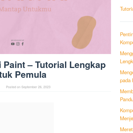
Tutori
Penti
Kompu
Mengg
Lengk
 Paint – Tutorial Lengkap
tuk Pemula
Mengo
pada 
Posted on
September 26, 2023
Memb
Pandu
Kompu
Menje
Meret