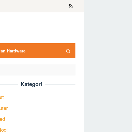
tan Hardware
Kategori
et
uter
ed
logi