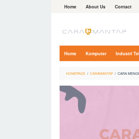
Skip
Home
About Us
Contact
to
content
Home
Komputer
Industri T
HOMEPAGE
/
CARAMANTAP
/
CARA MENGE