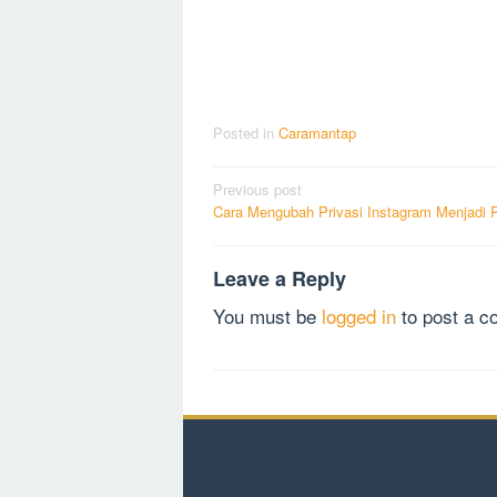
Posted in
Caramantap
Post
Previous post
Cara Mengubah Privasi Instagram Menjadi P
navigation
Leave a Reply
You must be
logged in
to post a 