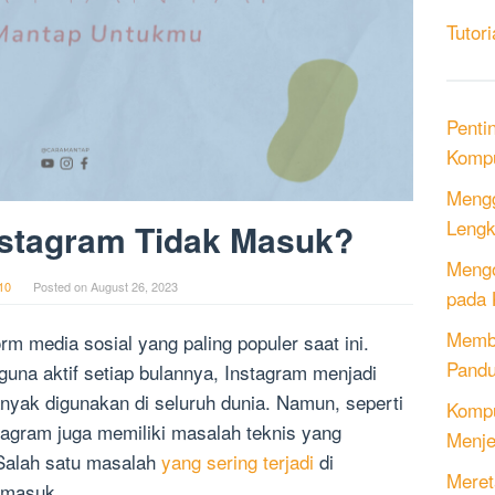
Tutori
Penti
Kompu
Mengg
Lengk
stagram Tidak Masuk?
Mengo
10
Posted on
August 26, 2023
pada 
Memb
rm media sosial yang paling populer saat ini.
Pandu
gguna aktif setiap bulannya, Instagram menjadi
anyak digunakan di seluruh dunia. Namun, seperti
Kompu
stagram juga memiliki masalah teknis yang
Menje
Salah satu masalah
yang sering terjadi
di
Meret
 masuk.