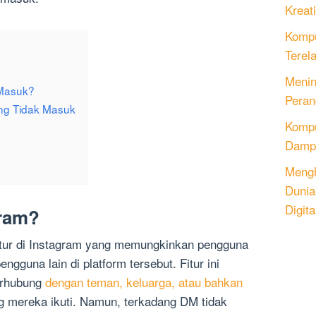
Kreati
Kompu
Terel
Menin
 Masuk?
Peran
ng Tidak Masuk
Komput
Dampa
Mengh
Dunia
Digita
gram?
itur di Instagram yang memungkinkan pengguna
engguna lain di platform tersebut. Fitur ini
erhubung
dengan teman, keluarga, atau bahkan
g mereka ikuti. Namun, terkadang DM tidak