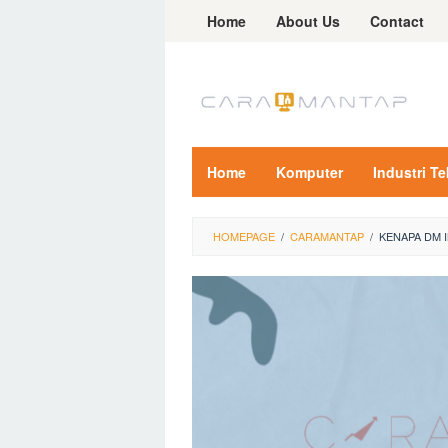
Skip
Home
About Us
Contact
to
content
Home
Komputer
Industri T
HOMEPAGE
/
CARAMANTAP
/
KENAPA DM 