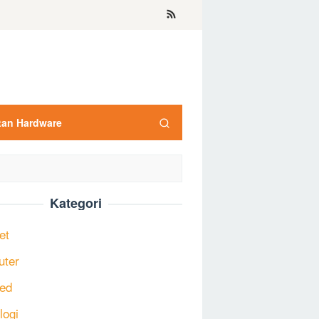
tan Hardware
Kategori
et
uter
ed
logi