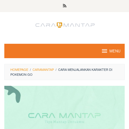
Skip
to
content
MENU
HOMEPAGE
/
CARAMANTAP
/
CARA MENJALANKAN KARAKTER DI
POKEMON GO