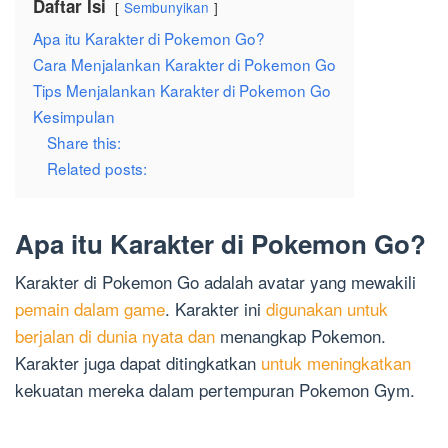
Daftar Isi
Sembunyikan
Apa itu Karakter di Pokemon Go?
Cara Menjalankan Karakter di Pokemon Go
Tips Menjalankan Karakter di Pokemon Go
Kesimpulan
Share this:
Related posts:
Apa itu Karakter di Pokemon Go?
Karakter di Pokemon Go adalah avatar yang mewakili
pemain dalam game
. Karakter ini
digunakan untuk
berjalan di dunia nyata dan
menangkap Pokemon.
Karakter juga dapat ditingkatkan
untuk meningkatkan
kekuatan mereka dalam pertempuran Pokemon Gym.