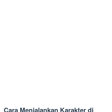
Cara Menjalankan Karakter di