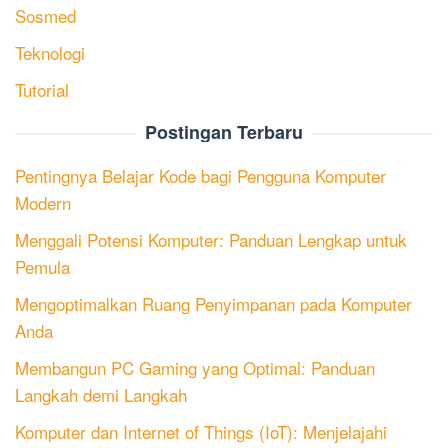
Sosmed
Teknologi
Tutorial
Postingan Terbaru
Pentingnya Belajar Kode bagi Pengguna Komputer
Modern
Menggali Potensi Komputer: Panduan Lengkap untuk
Pemula
Mengoptimalkan Ruang Penyimpanan pada Komputer
Anda
Membangun PC Gaming yang Optimal: Panduan
Langkah demi Langkah
Komputer dan Internet of Things (IoT): Menjelajahi