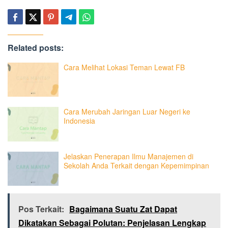
Related posts:
Cara Melihat Lokasi Teman Lewat FB
Cara Merubah Jaringan Luar Negeri ke
Indonesia
Jelaskan Penerapan Ilmu Manajemen di
Sekolah Anda Terkait dengan Kepemimpinan
Pos Terkait:
Bagaimana Suatu Zat Dapat
Dikatakan Sebagai Polutan: Penjelasan Lengkap