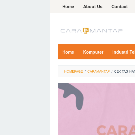
Skip
Home
About Us
Contact
to
content
Home
Komputer
Industri T
HOMEPAGE
/
CARAMANTAP
/
CEK TAGIHA