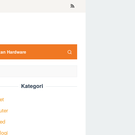
tan Hardware
Kategori
et
uter
ed
logi