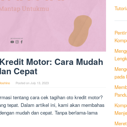
Tutori
Penti
Kompu
Mengg
Lengk
Kredit Motor: Cara Mudah
dan Cepat
Mengo
pada 
Hoshino
Posted on
July 13, 2023
Memb
Pandu
masi tentang cara cek tagihan oto kredit motor?
ang tepat. Dalam artikel ini, kami akan membahas
Kompu
r dengan mudah dan cepat. Tanpa berlama-lama
Menje
!
Meret