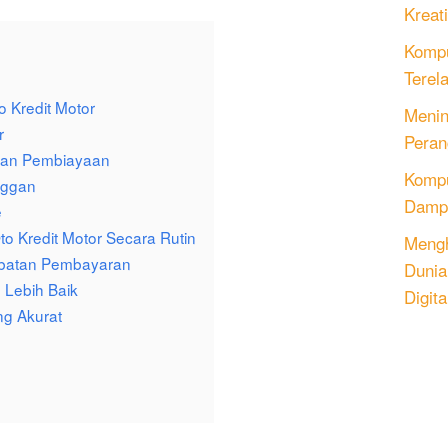
Kreati
Kompu
Terel
 Kredit Motor
Menin
r
Peran
haan Pembiayaan
Komput
nggan
Dampa
e
 Kredit Motor Secara Rutin
Mengh
mbatan Pembayaran
Dunia
 Lebih Baik
Digita
ng Akurat