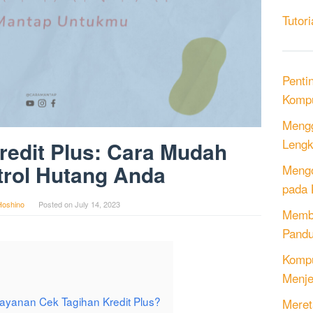
Tutori
Penti
Kompu
Mengg
Lengk
redit Plus: Cara Mudah
rol Hutang Anda
Mengo
pada 
Hoshino
Posted on
July 14, 2023
Memb
Pandu
Kompu
Menje
anan Cek Tagihan Kredit Plus?
Meret