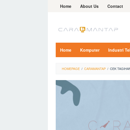
Skip
Home
About Us
Contact
to
content
Home
Komputer
Industri T
HOMEPAGE
/
CARAMANTAP
/
CEK TAGIHA