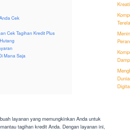
Kreati
Kompu
n Anda Cek
Terel
Menin
 Cek Tagihan Kredit Plus
 Hutang
Peran
ayaran
Komput
Di Mana Saja
Dampa
Mengh
Dunia
Digita
sebuah layanan yang memungkinkan Anda untuk
antau tagihan kredit Anda. Dengan layanan ini,