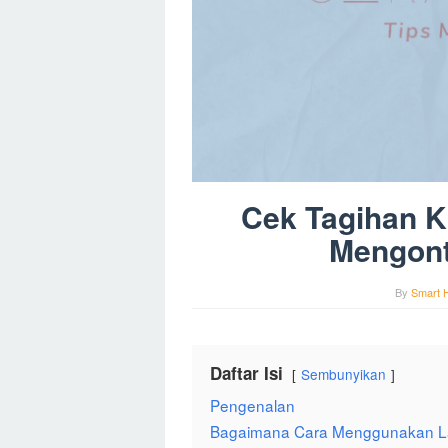
Cek Tagihan K
Mengont
By
Smart 
Daftar Isi
Sembunyikan
Pengenalan
Bagaimana Cara Menggunakan Lay