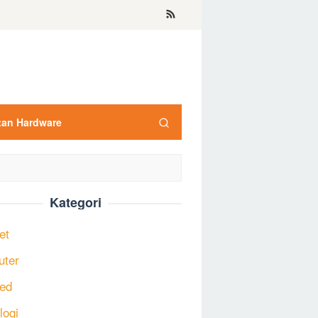
tan Hardware
Kategori
et
uter
ed
logi