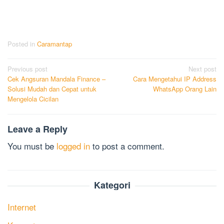
Posted in
Caramantap
Post
Previous post
Next post
Cek Angsuran Mandala Finance –
Cara Mengetahui IP Address
navigation
Solusi Mudah dan Cepat untuk
WhatsApp Orang Lain
Mengelola Cicilan
Leave a Reply
You must be
logged in
to post a comment.
Kategori
Internet