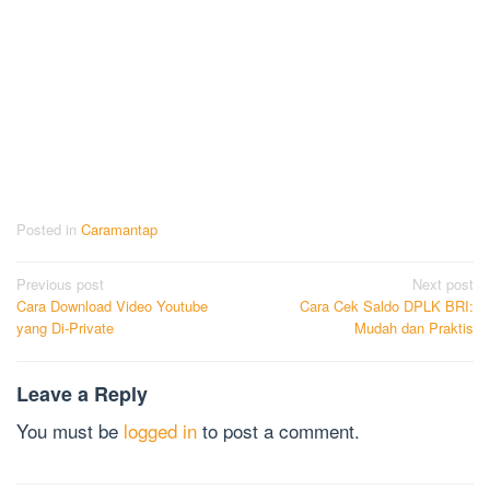
Posted in
Caramantap
Post
Previous post
Next post
Cara Download Video Youtube
Cara Cek Saldo DPLK BRI:
navigation
yang Di-Private
Mudah dan Praktis
Leave a Reply
You must be
logged in
to post a comment.