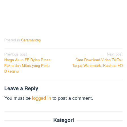
Posted in
Caramantap
Post
Previous post
Next post
Harga Akun FF Dylan Pross:
Cara Download Video TikTok
navigation
Fakta dan Mitos yang Perlu
Tanpa Watermark, Kualitas HD
Diketahui
Leave a Reply
You must be
logged in
to post a comment.
Kategori