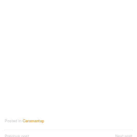
Posted in
Caramantap
Post
Previous post
Next post