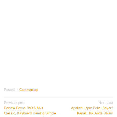
Posted in
Caramantap
Post
Previous post
Next post
Review Rexus DAXA M71
Apakah Lapor Polisi Bayar?
navigation
Classic, Keyboard Gaming Simple
Kenali Hak Anda Dalam