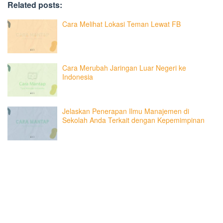
Related posts:
Cara Melihat Lokasi Teman Lewat FB
Cara Merubah Jaringan Luar Negeri ke
Indonesia
Jelaskan Penerapan Ilmu Manajemen di
Sekolah Anda Terkait dengan Kepemimpinan