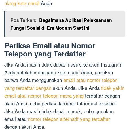
ulang kata sandi
Anda.
Pos Terkait:
Bagaimana Aplikasi Pelaksanaan
Fungsi Sosial di Era Modern Saat Ini
Periksa Email atau Nomor
Telepon yang Terdaftar
Jika Anda masih tidak dapat masuk ke akun Instagram
Anda setelah mengganti kata sandi Anda, pastikan
bahwa Anda menggunakan
email atau nomor telepon
yang terdaftar dengan
akun Anda. Jika Anda
tidak yakin
email atau nomor telepon mana yang
terdaftar dengan
akun Anda, coba periksa kembali informasi tersebut.
Jika Anda masih tidak dapat masuk, coba gunakan
email atau
nomor telepon alternatif yang terdaftar
dengan akun Anda.