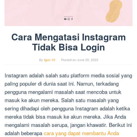
Cara Mengatasi Instagram
Tidak Bisa Login
By
Igun 10
Posted on
June 20, 2023
Instagram adalah salah satu platform media sosial yang
paling populer di dunia saat ini. Namun, terkadang
pengguna mengalami masalah saat mencoba untuk
masuk ke akun mereka. Salah satu masalah yang
sering dihadapi oleh pengguna Instagram adalah ketika
mereka tidak bisa masuk ke akun mereka. Jika Anda
mengalami masalah serupa, jangan khawatir. Berikut ini
adalah beberapa
cara yang dapat membantu Anda