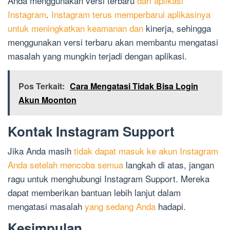
Anda menggunakan versi terbaru
dari aplikasi
Instagram
.
Instagram terus memperbarui aplikasinya
untuk meningkatkan keamanan dan
kinerja, sehingga
menggunakan versi terbaru akan membantu mengatasi
masalah yang mungkin terjadi dengan aplikasi.
Pos Terkait:
Cara Mengatasi Tidak Bisa Login
Akun Moonton
Kontak Instagram Support
Jika Anda masih
tidak dapat masuk ke akun Instagram
Anda setelah mencoba semua
langkah di atas, jangan
ragu untuk menghubungi Instagram Support. Mereka
dapat memberikan bantuan lebih lanjut dalam
mengatasi masalah
yang sedang Anda
hadapi.
Kesimpulan