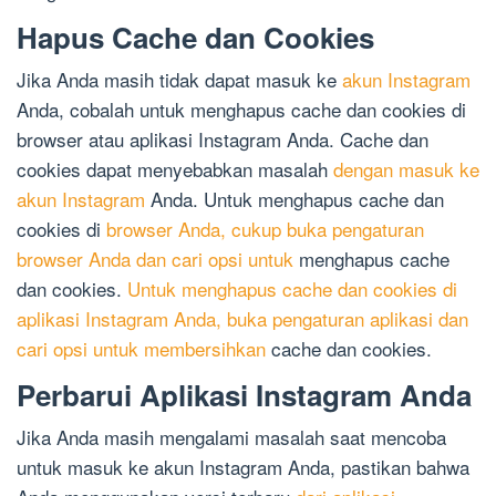
Hapus Cache dan Cookies
Jika Anda masih tidak dapat masuk ke
akun Instagram
Anda, cobalah untuk menghapus cache dan cookies di
browser atau aplikasi Instagram Anda. Cache dan
cookies dapat menyebabkan masalah
dengan masuk ke
akun Instagram
Anda. Untuk menghapus cache dan
cookies di
browser Anda, cukup buka pengaturan
browser Anda dan cari opsi untuk
menghapus cache
dan cookies.
Untuk menghapus cache dan cookies di
aplikasi Instagram Anda, buka pengaturan aplikasi dan
cari opsi untuk membersihkan
cache dan cookies.
Perbarui Aplikasi Instagram Anda
Jika Anda masih mengalami masalah saat mencoba
untuk masuk ke akun Instagram Anda, pastikan bahwa