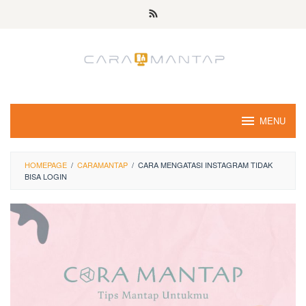
Skip
to
content
MENU
HOMEPAGE
/
CARAMANTAP
/
CARA MENGATASI INSTAGRAM TIDAK
BISA LOGIN