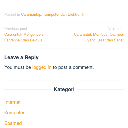
Posted in
Caramantap
,
Komputer dan Elektronik
Post
Previous post
Next post
Cara untuk Mengonversi
Cara untuk Membuat Oatmeal
navigation
Fahrenheit dan Celcius
yang Lezat dan Sehat
Leave a Reply
You must be
logged in
to post a comment.
Kategori
Internet
Komputer
Sosmed