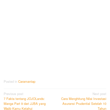
Posted in
Caramantap
Post
Previous post
Next post
7 Fakta tentang JOJOLands:
Cara Menghitung Nilai Investasi
navigation
Manga Part 9 dari JJBA yang
Asuransi Prudential Setelah 10
Wajib Kamu Ketahui
Tahun