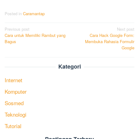
Posted in
Caramantap
Post
Previous post
Next post
Cara untuk Memiliki Rambut yang
Cara Hack Google Form:
navigation
Bagus
Membuka Rahasia Formulir
Google
Kategori
Internet
Komputer
Sosmed
Teknologi
Tutorial