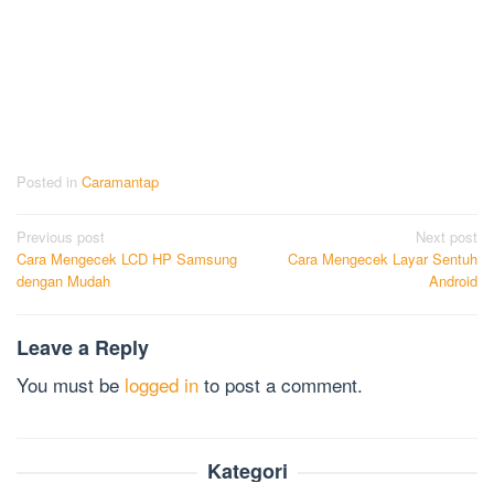
Posted in
Caramantap
Post
Previous post
Next post
Cara Mengecek LCD HP Samsung
Cara Mengecek Layar Sentuh
navigation
dengan Mudah
Android
Leave a Reply
You must be
logged in
to post a comment.
Kategori