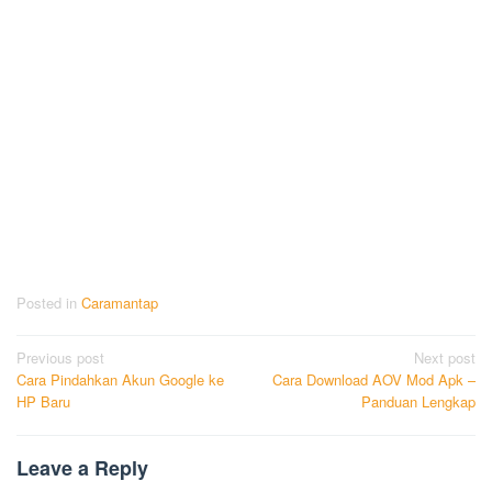
Posted in
Caramantap
Post
Previous post
Next post
Cara Pindahkan Akun Google ke
Cara Download AOV Mod Apk –
navigation
HP Baru
Panduan Lengkap
Leave a Reply