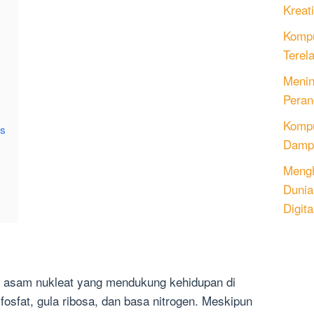
Kreati
Kompu
Terel
Menin
Peran
Komput
is
Dampa
Mengh
Dunia
Digita
 asam nukleat yang mendukung kehidupan di
fosfat, gula ribosa, dan basa nitrogen. Meskipun