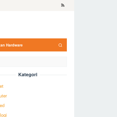
tan Hardware
Kategori
et
uter
ed
logi