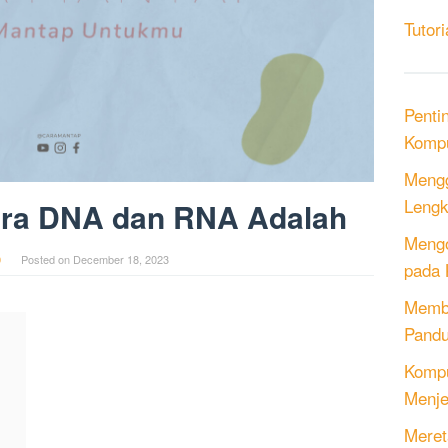
Tutori
Penti
Kompu
Mengg
Lengk
ara DNA dan RNA Adalah
Mengo
0
Posted on
December 18, 2023
pada 
Memb
Pandu
Kompu
Menje
Meret