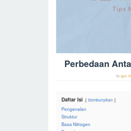
Perbedaan Ant
By
Igun 1
Daftar Isi
Sembunyikan
Pengenalan
Struktur
Basa Nitrogen