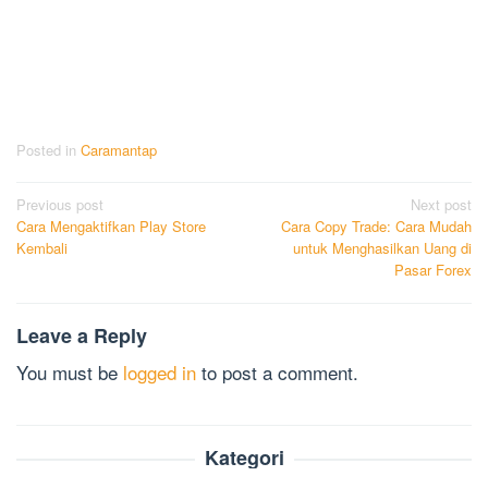
Posted in
Caramantap
Post
Previous post
Next post
Cara Mengaktifkan Play Store
Cara Copy Trade: Cara Mudah
navigation
Kembali
untuk Menghasilkan Uang di
Pasar Forex
Leave a Reply
You must be
logged in
to post a comment.
Kategori