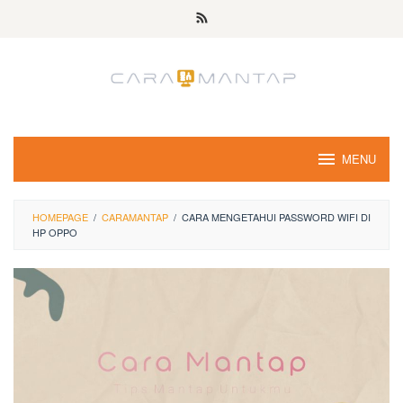
Skip
to
content
MENU
HOMEPAGE
/
CARAMANTAP
/
CARA MENGETAHUI PASSWORD WIFI DI
HP OPPO