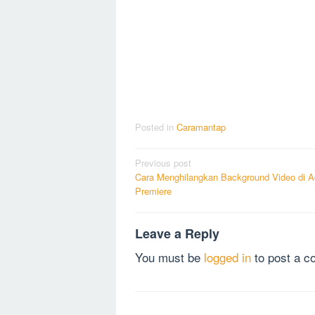
Posted in
Caramantap
Post
Previous post
Cara Menghilangkan Background Video di 
navigation
Premiere
Leave a Reply
You must be
logged in
to post a 