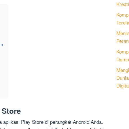
Kreati
Kompu
Terel
Menin
Peran
an
Komput
Dampa
Mengh
Dunia
Digita
 Store
plikasi Play Store di perangkat Android Anda.