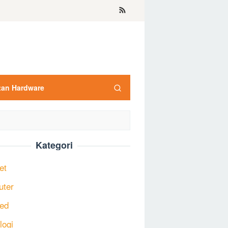
tan Hardware
Kategori
et
uter
ed
logi