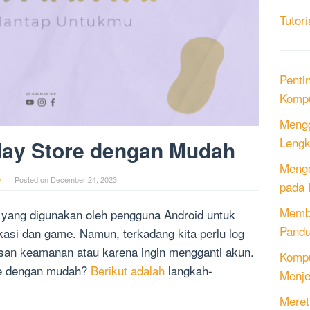
Tutori
Penti
Kompu
Mengg
Lengk
lay Store dengan Mudah
Mengo
0
Posted on
December 24, 2023
pada 
Memb
i yang digunakan oleh pengguna Android untuk
Pandu
asi dan game. Namun, terkadang kita perlu log
lasan keamanan atau karena ingin mengganti akun.
Kompu
re dengan mudah?
Berikut adalah
langkah-
Menje
Meret