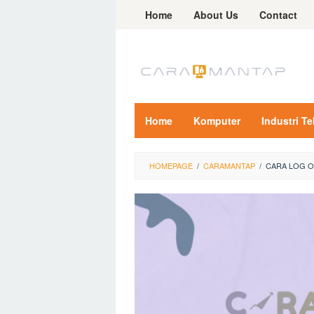
Skip
Home
About Us
Contact
to
content
Home
Komputer
Industri T
HOMEPAGE
/
CARAMANTAP
/
CARA LOG O