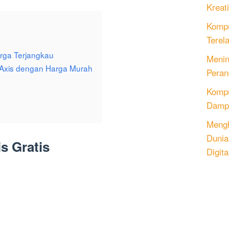
Kreati
Kompu
Terel
rga Terjangkau
Menin
 Axis dengan Harga Murah
Peran
Komput
Dampa
Mengh
Dunia
s Gratis
Digita