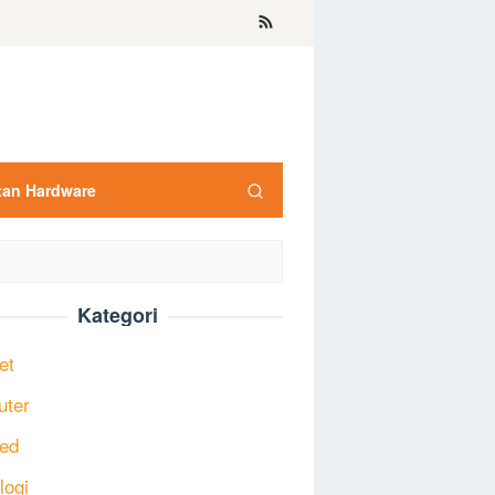
tan Hardware
Kategori
et
uter
ed
logi