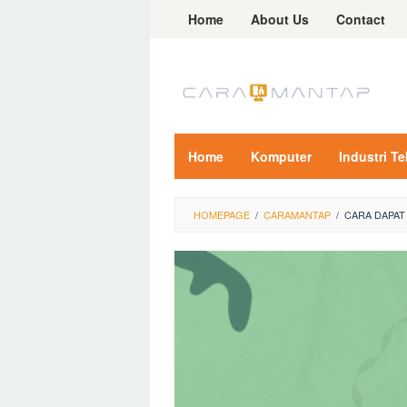
Skip
Home
About Us
Contact
to
content
Home
Komputer
Industri T
HOMEPAGE
/
CARAMANTAP
/
CARA DAPAT 