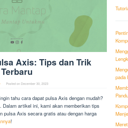
Tutori
Penti
Kompu
Mengg
Lengk
lsa Axis: Tips dan Trik
Terbaru
Mengo
pada 
0
Posted on
December 30, 2023
Memb
Pandu
ngin tahu cara dapat pulsa Axis dengan mudah?
 Dalam artikel ini, kami akan memberikan tips
Kompu
n pulsa Axis secara gratis atau dengan harga
Menje
annya
!
Meret