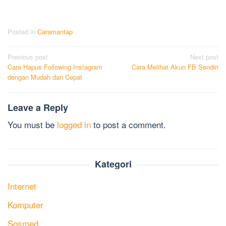
Posted in
Caramantap
Post
Previous post
Next post
Cara Hapus Following Instagram
Cara Melihat Akun FB Sendiri
navigation
dengan Mudah dan Cepat
Leave a Reply
You must be
logged in
to post a comment.
Kategori
Internet
Komputer
Sosmed