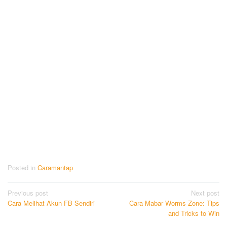
Posted in
Caramantap
Post
Previous post
Next post
Cara Melihat Akun FB Sendiri
Cara Mabar Worms Zone: Tips
navigation
and Tricks to Win