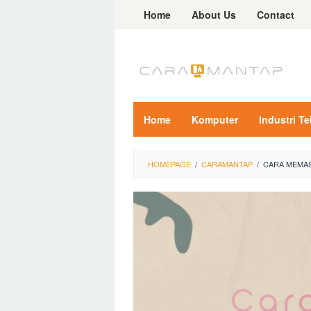
Skip
Home
About Us
Contact
to
content
Home
Komputer
Industri T
HOMEPAGE
/
CARAMANTAP
/
CARA MEMAS