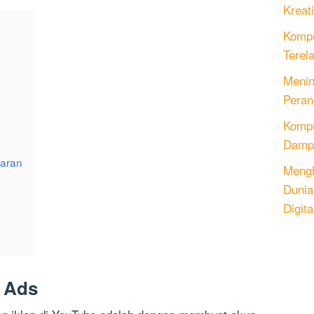
Kreati
Kompu
Terel
Menin
Peran
Komput
Dampa
waran
Mengh
Dunia
Digita
e Ads