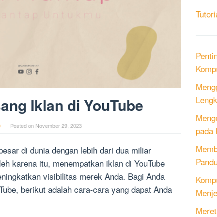
Tutori
Penti
Kompu
Mengg
Lengk
ng Iklan di YouTube
Mengo
0
Posted on
November 29, 2023
pada 
Memb
esar di dunia dengan lebih dari dua miliar
Pandu
leh karena itu, menempatkan iklan di YouTube
eningkatkan visibilitas merek Anda. Bagi Anda
Kompu
Tube, berikut adalah cara-cara yang dapat Anda
Menje
Meret