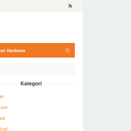
tan Hardware
Kategori
et
uter
ed
logi