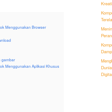
Kreati
Kompu
Terel
ook Menggunakan Browser
Menin
Peran
ownload
Komput
Dampa
n gambar
Mengh
ok Menggunakan Aplikasi Khusus
Dunia
Digita