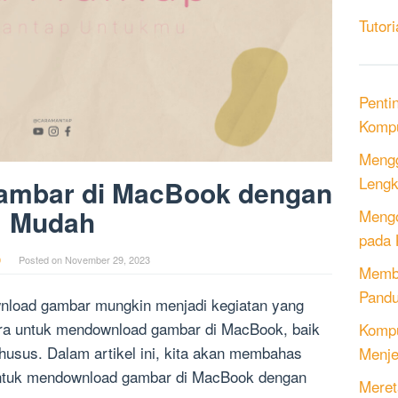
Tutori
Penti
Kompu
Mengg
Lengk
ambar di MacBook dengan
Mudah
Mengo
pada 
0
Posted on
November 29, 2023
Memb
Pandu
load gambar mungkin menjadi kegiatan yang
ara untuk mendownload gambar di MacBook, baik
Kompu
 khusus. Dalam artikel ini, kita akan membahas
Menje
untuk mendownload gambar di MacBook dengan
Meret