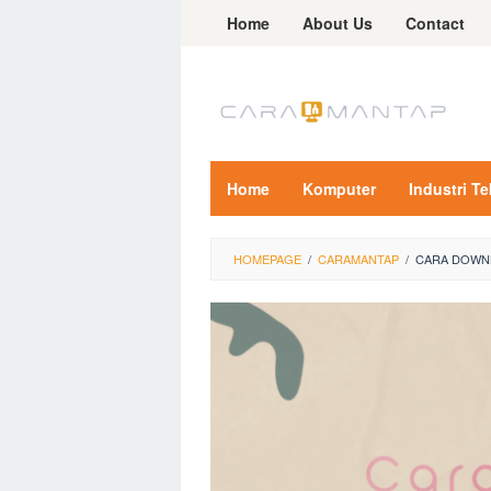
Skip
Home
About Us
Contact
to
content
Home
Komputer
Industri T
HOMEPAGE
/
CARAMANTAP
/
CARA DOWN