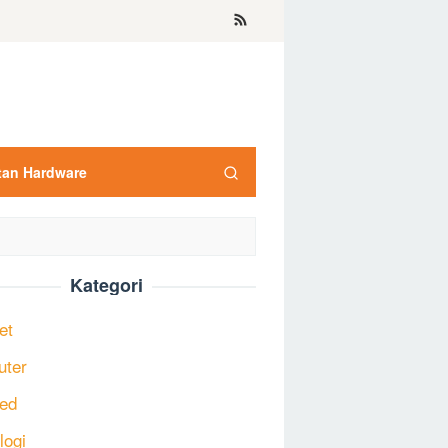
tan Hardware
Kategori
et
uter
ed
logi