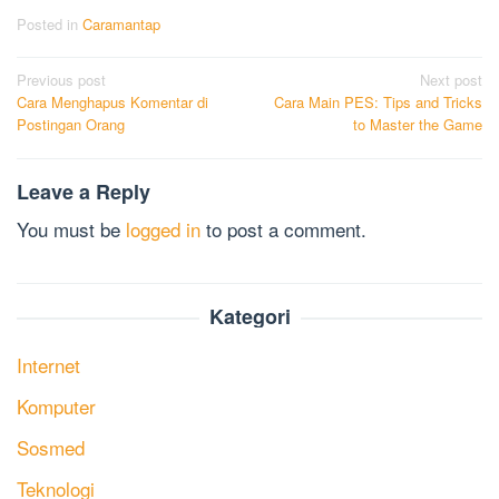
Posted in
Caramantap
Post
Previous post
Next post
Cara Menghapus Komentar di
Cara Main PES: Tips and Tricks
navigation
Postingan Orang
to Master the Game
Leave a Reply
You must be
logged in
to post a comment.
Kategori
Internet
Komputer
Sosmed
Teknologi