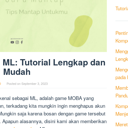
Tutori
Penti
Kompu
Mengg
Lengk
ML: Tutorial Lengkap dan
Mudah
Mengo
pada 
0
Posted on
September 3, 2023
Memb
Pandu
dikenal sebagai ML, adalah game MOBA yang
un, terkadang kita mungkin ingin menghapus akun
Kompu
 Mungkin saja karena bosan dengan game tersebut
Menje
. Apapun alasannya, disini kami akan memberikan
Meret