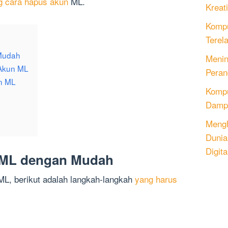
g cara hapus akun
ML.
Kreati
Kompu
Terel
Mudah
Menin
Akun ML
Peran
un ML
Komput
Dampa
Mengh
Dunia
Digita
 ML dengan Mudah
ML, berikut adalah langkah-langkah
yang harus