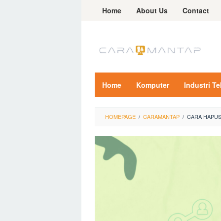
Skip
Home
About Us
Contact
to
content
Home
Komputer
Industri T
HOMEPAGE
/
CARAMANTAP
/
CARA HAPUS