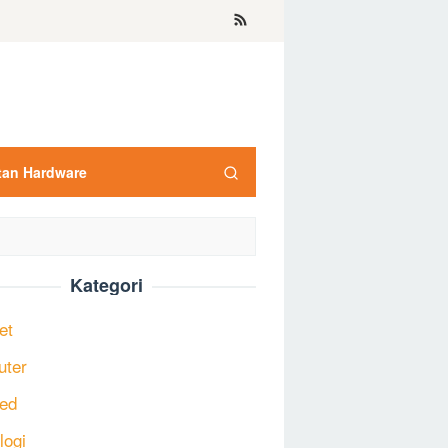
tan Hardware
Kategori
et
uter
ed
logi