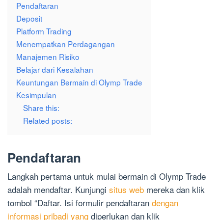
Pendaftaran
Deposit
Platform Trading
Menempatkan Perdagangan
Manajemen Risiko
Belajar dari Kesalahan
Keuntungan Bermain di Olymp Trade
Kesimpulan
Share this:
Related posts:
Pendaftaran
Langkah pertama untuk mulai bermain di Olymp Trade
adalah mendaftar. Kunjungi
situs web
mereka dan klik
tombol “Daftar. Isi formulir pendaftaran
dengan
informasi pribadi yang
diperlukan dan klik