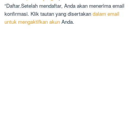
“Daftar.Setelah mendaftar, Anda akan menerima email
konfirmasi. Klik tautan yang disertakan
dalam email
untuk mengaktifkan akun
Anda.