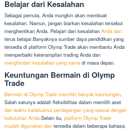
Belajar dari Kesalahan
Sebagai pemula, Anda mungkin akan membuat
kesalahan. Namun, jangan biarkan kesalahan tersebut
menghentikan Anda. Pelajari dari kesalahan
Anda dan
terus belajar.Banyaknya sumber daya pendidikan yang
tersedia di platform Olymp Trade akan membantu Anda
memperbaiki keterampilan trading Anda dan
menghindari kesalahan yang sama
di masa depan.
Keuntungan Bermain di Olymp
Trade
Bermain di Olymp Trade memiliki banyak keuntungan
.
Salah satunya adalah fleksibilitas dalam memilih aset
dan waktu kadaluarsa perdagangan yang sesuai dengan
kebutuhan Anda
.Selain itu,
platform Olymp Trade
mudah digunakan dan
tersedia dalam beberapa bahasa,