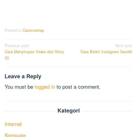
Posted in
Caramantap
Post
Previous post
Next post
Cara Menyimpan Video dari Story
Cara Blokir Instagram Sendiri
navigation
IG
Leave a Reply
You must be
logged in
to post a comment.
Kategori
Internet
Komputer