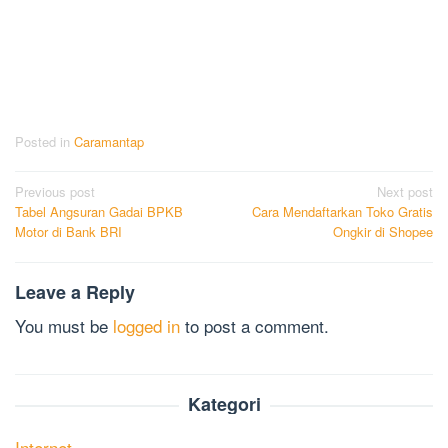
Posted in
Caramantap
Post
Previous post
Next post
Tabel Angsuran Gadai BPKB
Cara Mendaftarkan Toko Gratis
navigation
Motor di Bank BRI
Ongkir di Shopee
Leave a Reply
You must be
logged in
to post a comment.
Kategori
Internet