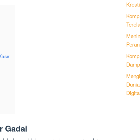
Kreati
Kompu
Terel
Menin
Peran
Komput
Kasir
Dampa
Mengh
Dunia
Digita
r Gadai