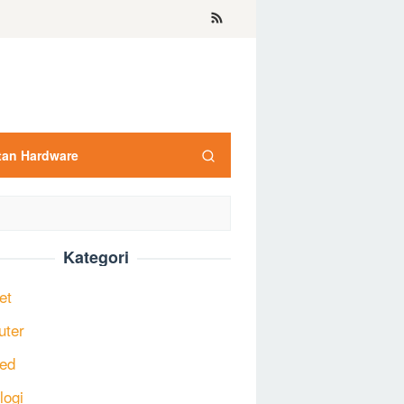
tan Hardware
Kategori
et
uter
ed
logi