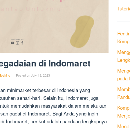
Tutori
Penti
Kompu
Mengg
Lengk
egadaian di Indomaret
Mengo
Hoshino
Posted on
July 13, 2023
pada 
Memb
gan minimarket terbesar di Indonesia yang
Pandu
uhan sehari-hari. Selain itu, Indomaret juga
untuk memudahkan masyarakat dalam melakukan
Kompu
an gadai di Indomaret. Bagi Anda yang ingin
Menje
di Indomaret, berikut adalah panduan lengkapnya.
Meret