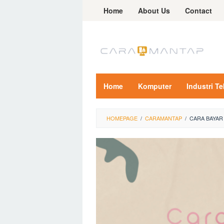
Skip
Home
About Us
Contact
to
content
Home
Komputer
Industri T
HOMEPAGE
/
CARAMANTAP
/
CARA BAYAR