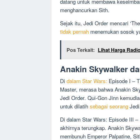
datang untuk membawa keseimban
menghancurkan Sith.
Sejak itu, Jedi Order mencari ‘T
tidak pernah
menemukan sosok ya
Pos Terkait:
Lihat Harga Radio
Anakin Skywalker da
Di
dalam Star Wars:
Episode I – 
Master, merasa bahwa Anakin Sky
Jedi Order. Qui-Gon Jinn kemud
untuk dilatih
sebagai seorang
Jedi
Di dalam Star Wars: Episode III –
akhirnya terungkap. Anakin Skywa
membunuh Emperor Palpatine, Sit