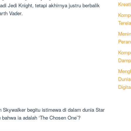
Kreati
di Jedi Knight, tetapi akhirnya justru berbalik
rth Vader.
Kompu
Terel
Menin
Peran
Komput
Dampa
Mengh
Dunia
Digita
 Skywalker begitu istimewa di dalam dunia Star
u bahwa ia adalah ‘The Chosen One’?