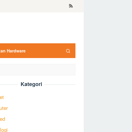
tan Hardware
Kategori
et
uter
ed
logi