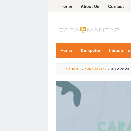
Skip
Home
About Us
Contact
to
content
Home
Komputer
Industri T
HOMEPAGE
/
CARAMANTAP
/
STAR WARS: 