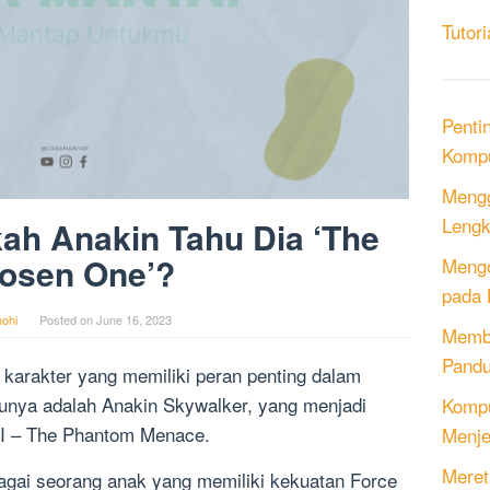
Tutori
Penti
Kompu
Mengg
Lengk
ah Anakin Tahu Dia ‘The
osen One’?
Mengo
pada 
ohi
Posted on
June 16, 2023
Memb
Pandu
 karakter yang memiliki peran penting dalam
unya adalah Anakin Skywalker, yang menjadi
Kompu
 I – The Phantom Menace.
Menje
Meret
agai seorang anak yang memiliki kekuatan Force