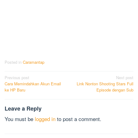
Posted in
Caramantap
Post
Previous post
Next post
Cara Memindahkan Akun Email
Link Nonton Shooting Stars Full
navigation
ke HP Baru
Episode dengan Sub
Leave a Reply
You must be
logged in
to post a comment.