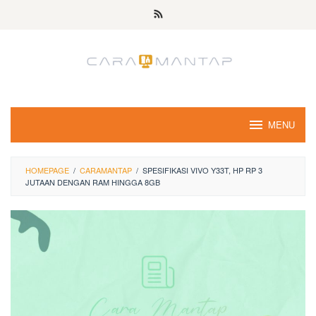
Skip
to
content
MENU
HOMEPAGE
/
CARAMANTAP
/
SPESIFIKASI VIVO Y33T, HP RP 3
JUTAAN DENGAN RAM HINGGA 8GB