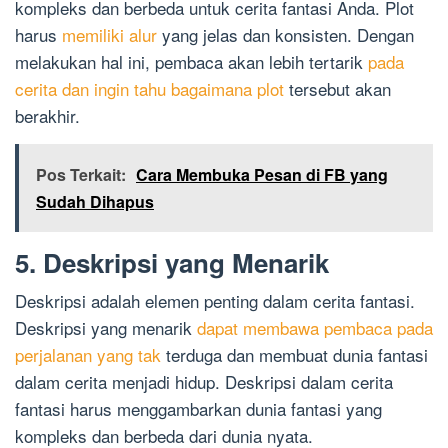
kompleks dan berbeda untuk cerita fantasi Anda. Plot
harus
memiliki alur
yang jelas dan konsisten. Dengan
melakukan hal ini, pembaca akan lebih tertarik
pada
cerita dan ingin tahu bagaimana plot
tersebut akan
berakhir.
Pos Terkait:
Cara Membuka Pesan di FB yang
Sudah Dihapus
5. Deskripsi yang Menarik
Deskripsi adalah elemen penting dalam cerita fantasi.
Deskripsi yang menarik
dapat membawa pembaca pada
perjalanan yang tak
terduga dan membuat dunia fantasi
dalam cerita menjadi hidup. Deskripsi dalam cerita
fantasi harus menggambarkan dunia fantasi yang
kompleks dan berbeda dari dunia nyata.