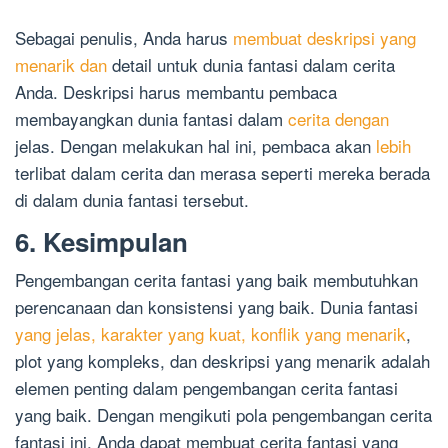
Sebagai penulis, Anda harus
membuat deskripsi yang
menarik dan
detail untuk dunia fantasi dalam cerita
Anda. Deskripsi harus membantu pembaca
membayangkan dunia fantasi dalam
cerita dengan
jelas. Dengan melakukan hal ini, pembaca akan
lebih
terlibat dalam cerita dan merasa seperti mereka berada
di dalam dunia fantasi tersebut.
6. Kesimpulan
Pengembangan cerita fantasi yang baik membutuhkan
perencanaan dan konsistensi yang baik. Dunia fantasi
yang jelas, karakter yang kuat, konflik yang menarik
,
plot yang kompleks, dan deskripsi yang menarik adalah
elemen penting dalam pengembangan cerita fantasi
yang baik. Dengan mengikuti pola pengembangan cerita
fantasi ini, Anda dapat membuat cerita fantasi yang