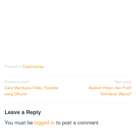
Posted in
Caramantap
Post
Previous post
Next post
Cara Membuka Video Youtube
Apakah Hitam dan Putih
navigation
yang Dikunci
Termasuk Warna?
Leave a Reply
You must be
logged in
to post a comment.