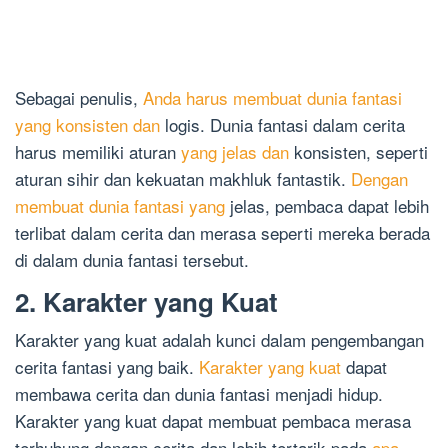
Sebagai penulis,
Anda harus membuat dunia fantasi
yang konsisten dan
logis. Dunia fantasi dalam cerita
harus memiliki aturan
yang jelas dan
konsisten, seperti
aturan sihir dan kekuatan makhluk fantastik.
Dengan
membuat dunia fantasi yang
jelas, pembaca dapat lebih
terlibat dalam cerita dan merasa seperti mereka berada
di dalam dunia fantasi tersebut.
2. Karakter yang Kuat
Karakter yang kuat adalah kunci dalam pengembangan
cerita fantasi yang baik.
Karakter yang kuat
dapat
membawa cerita dan dunia fantasi menjadi hidup.
Karakter yang kuat dapat membuat pembaca merasa
terhubung dengan cerita dan lebih tertarik pada
apa