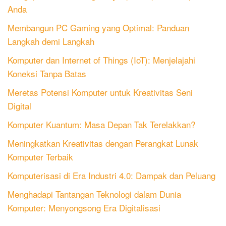
Anda
Membangun PC Gaming yang Optimal: Panduan
Langkah demi Langkah
Komputer dan Internet of Things (IoT): Menjelajahi
Koneksi Tanpa Batas
Meretas Potensi Komputer untuk Kreativitas Seni
Digital
Komputer Kuantum: Masa Depan Tak Terelakkan?
Meningkatkan Kreativitas dengan Perangkat Lunak
Komputer Terbaik
Komputerisasi di Era Industri 4.0: Dampak dan Peluang
Menghadapi Tantangan Teknologi dalam Dunia
Komputer: Menyongsong Era Digitalisasi