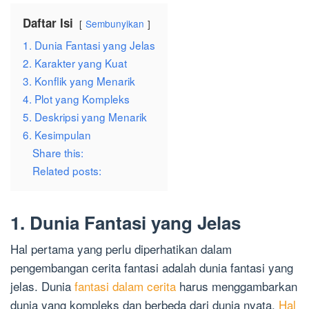
Daftar Isi
Sembunyikan
1. Dunia Fantasi yang Jelas
2. Karakter yang Kuat
3. Konflik yang Menarik
4. Plot yang Kompleks
5. Deskripsi yang Menarik
6. Kesimpulan
Share this:
Related posts:
1. Dunia Fantasi yang Jelas
Hal pertama yang perlu diperhatikan dalam
pengembangan cerita fantasi adalah dunia fantasi yang
jelas. Dunia
fantasi dalam cerita
harus menggambarkan
dunia yang kompleks dan berbeda dari dunia nyata.
Hal