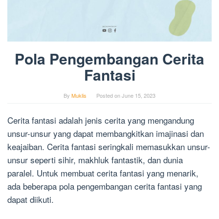
Pola Pengembangan Cerita
Fantasi
By
Muklis
Posted on
June 15, 2023
Cerita fantasi adalah jenis cerita yang mengandung
unsur-unsur yang dapat membangkitkan imajinasi dan
keajaiban. Cerita fantasi seringkali memasukkan unsur-
unsur seperti sihir, makhluk fantastik, dan dunia
paralel. Untuk membuat cerita fantasi yang menarik,
ada beberapa pola pengembangan cerita fantasi yang
dapat diikuti.