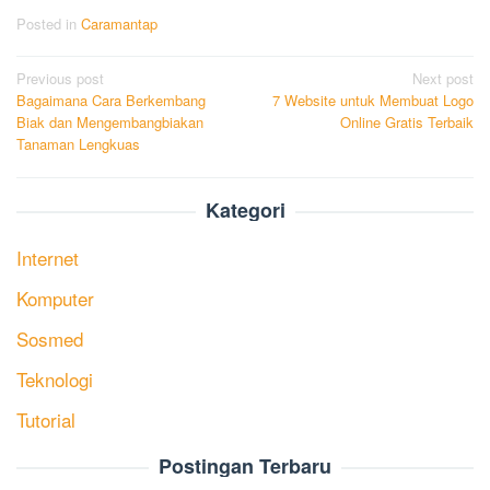
Posted in
Caramantap
Post
Previous post
Next post
Bagaimana Cara Berkembang
7 Website untuk Membuat Logo
navigation
Biak dan Mengembangbiakan
Online Gratis Terbaik
Tanaman Lengkuas
Kategori
Internet
Komputer
Sosmed
Teknologi
Tutorial
Postingan Terbaru