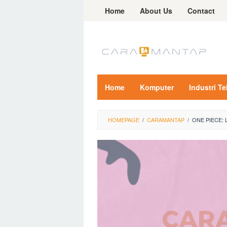
Skip
Home
About Us
Contact
to
content
Home
Komputer
Industri T
HOMEPAGE
/
CARAMANTAP
/
ONE PIECE: 