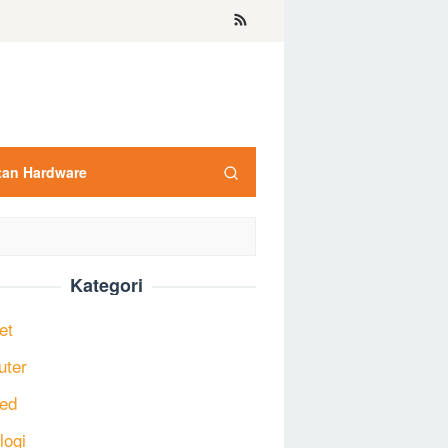
tan Hardware
Kategori
et
uter
ed
logi