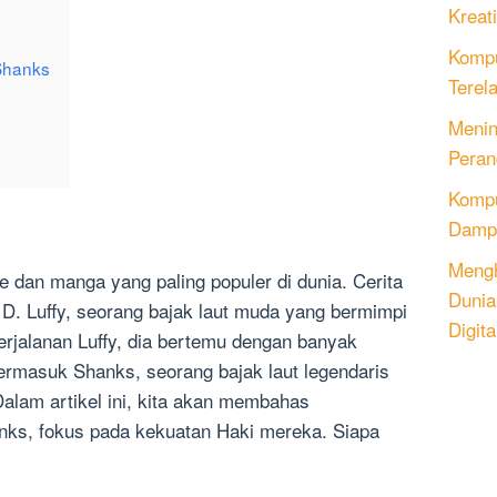
Kreati
Kompu
 Shanks
Terel
Menin
Peran
Komput
Dampa
Mengh
 dan manga yang paling populer di dunia. Cerita
Dunia
 D. Luffy, seorang bajak laut muda yang bermimpi
Digita
erjalanan Luffy, dia bertemu dengan banyak
ermasuk Shanks, seorang bajak laut legendaris
.Dalam artikel ini, kita akan membahas
ks, fokus pada kekuatan Haki mereka. Siapa