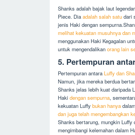
Shanks adalah bajak laut legenda
Piece. Dia
adalah salah satu
dari 
jenis Haki dengan sempurna.Sha
melihat kekuatan musuhnya dan
menggunakan Haki Kegagalan untu
untuk mengendalikan
orang lain s
5. Pertempuran anta
Pertempuran antara
Luffy dan Sha
Namun, jika mereka berdua berta
Shanks jelas lebih kuat daripad
Haki
dengan sempurna
, sementar
kekuatan Luffy
bukan hanya
dalam
dan juga telah mengembangkan 
Shanks bertarung, mungkin Luffy
mengimbangi kelemahan dalam Ha