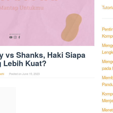
Tutori
Penti
Kompu
Mengg
Lengk
fy vs Shanks, Haki Siapa
 Lebih Kuat?
Mengo
pada 
ohi
Posted on
June 15, 2023
Memb
Pandu
Kompu
Menje
Meret