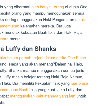
ris yang dihormati
oleh banyak orang
di dunia One
sedikit orang yang mampu menggunakan semua
nks sering menggunakan Haki Pengamatan
untuk
 menemukan
kelemahan mereka. Dia juga
k menolak kekuatan Buah Iblis dan Haki Raja
ecara
mental.
ra Luffy dan Shanks
nks belum pernah terjadi dalam cerita One Piece
.
rung, siapa yang akan menang?Dalam hal Haki,
a Luffy. Shanks mampu menggunakan semua jenis
a Luffy masih belajar tentang Haki Raja.Namun,
 Haki. Dia memiliki kekuatan fisik yang
luar biasa
kemampuan Buah
Iblis yang kuat. Jika Luffy dan
 dapat
menggunakan kekuatannya yang lain
untuk
ki.