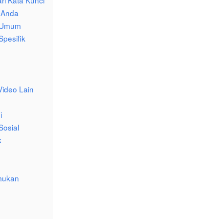
ari Kata Kunci
 Anda
u Umum
Spesifik
g
Video Lain
i
Sosial
k
mukan