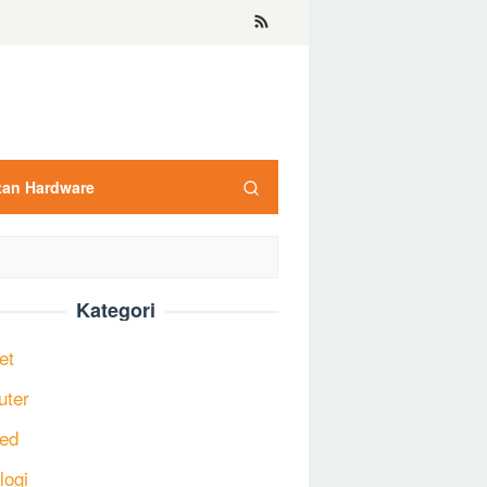
tan Hardware
Kategori
et
uter
ed
logi