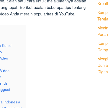
be. Salah satu cara untuk melakukannya adalah
Kreati
ng tepat. Berikut adalah beberapa tips tentang
Kompu
ideo Anda meraih popularitas di YouTube.
Terel
Menin
Peran
Komput
a Kunci
Dampa
eo
Video
Mengh
Dunia
 Video
Digita
r
rends
uggest
a Indonesia