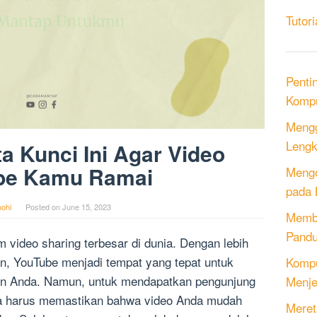
Tutori
Penti
Kompu
Mengg
Lengk
 Kunci Ini Agar Video
be Kamu Ramai
Mengo
pada 
ohi
Posted on
June 15, 2023
Memb
Pandu
m video sharing terbesar di dunia. Dengan lebih
nan, YouTube menjadi tempat yang tepat untuk
Kompu
en Anda. Namun, untuk mendapatkan pengunjung
Menje
da harus memastikan bahwa video Anda mudah
Meret