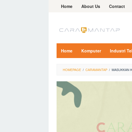
Skip
Home
About Us
Contact
to
content
Home
Komputer
Industri T
HOMEPAGE
/
CARAMANTAP
/
MASUKKAN K