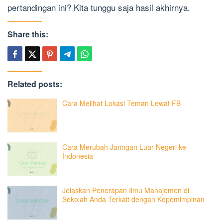
pertandingan ini? Kita tunggu saja hasil akhirnya.
Share this:
Related posts:
Cara Melihat Lokasi Teman Lewat FB
Cara Merubah Jaringan Luar Negeri ke
Indonesia
Jelaskan Penerapan Ilmu Manajemen di
Sekolah Anda Terkait dengan Kepemimpinan