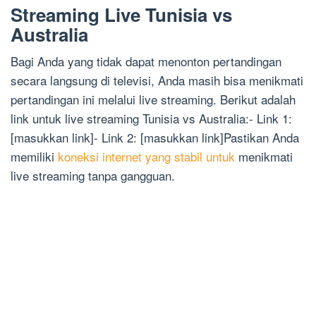
Streaming Live Tunisia vs
Australia
Bagi Anda yang tidak dapat menonton pertandingan
secara langsung di televisi, Anda masih bisa menikmati
pertandingan ini melalui live streaming. Berikut adalah
link untuk live streaming Tunisia vs Australia:- Link 1:
[masukkan link]- Link 2: [masukkan link]Pastikan Anda
memiliki
koneksi internet yang stabil untuk
menikmati
live streaming tanpa gangguan.