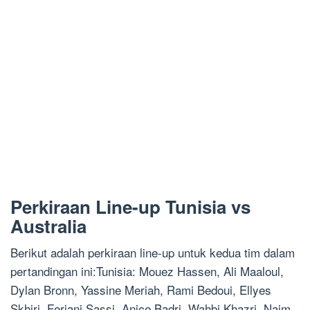
Perkiraan Line-up Tunisia vs
Australia
Berikut adalah perkiraan line-up untuk kedua tim dalam
pertandingan ini:Tunisia: Mouez Hassen, Ali Maaloul,
Dylan Bronn, Yassine Meriah, Rami Bedoui, Ellyes
Skhiri, Ferjani Sassi, Anice Badri, Wahbi Khazri, Naim