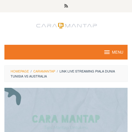
Skip
to
content
MENU
HOMEPAGE
/
CARAMANTAP
/
LINK LIVE STREAMING PIALA DUNIA
TUNISIA VS AUSTRALIA