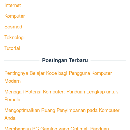
Internet
Komputer
Sosmed
Teknologi
Tutorial
Postingan Terbaru
Pentingnya Belajar Kode bagi Pengguna Komputer
Modern
Menggali Potensi Komputer: Panduan Lengkap untuk
Pemula
Mengoptimalkan Ruang Penyimpanan pada Komputer
Anda
Membangun PC Gaming yang Optimal: Panduan