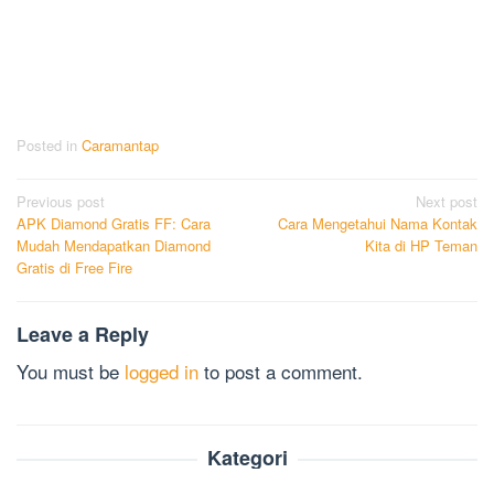
Posted in
Caramantap
Post
Previous post
Next post
APK Diamond Gratis FF: Cara
Cara Mengetahui Nama Kontak
navigation
Mudah Mendapatkan Diamond
Kita di HP Teman
Gratis di Free Fire
Leave a Reply
You must be
logged in
to post a comment.
Kategori