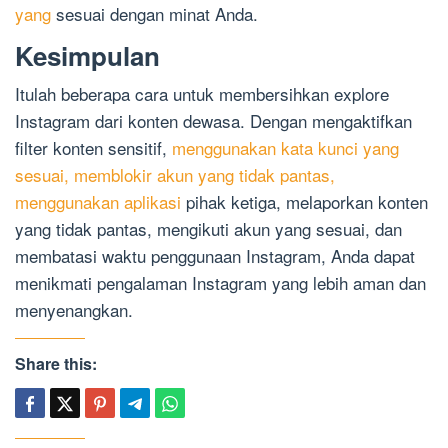
yang
sesuai dengan minat Anda.
Kesimpulan
Itulah beberapa cara untuk membersihkan explore
Instagram dari konten dewasa. Dengan mengaktifkan
filter konten sensitif,
menggunakan kata kunci yang
sesuai, memblokir akun yang tidak pantas,
menggunakan aplikasi
pihak ketiga, melaporkan konten
yang tidak pantas, mengikuti akun yang sesuai, dan
membatasi waktu penggunaan Instagram, Anda dapat
menikmati pengalaman Instagram yang lebih aman dan
menyenangkan.
Share this: