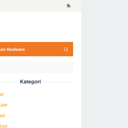
tan Hardware
Kategori
et
uter
ed
logi