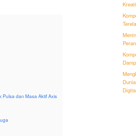
Kreati
Kompu
Terel
Menin
Peran
Komput
Dampa
Mengh
Dunia
Digita
Pulsa dan Masa Aktif Axis
duga