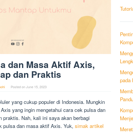
Tutori
Penti
Kompu
Mengg
Lengk
a dan Masa Aktif Axis,
ap dan Praktis
Mengo
pada 
ohi
Posted on
June 15, 2023
Memb
Pandu
eluler yang cukup populer di Indonesia. Mungkin
Axis yang ingin mengetahui cara cek pulsa dan
Kompu
praktis. Nah, kali ini saya akan berbagi
Menje
k pulsa dan masa aktif Axis. Yuk,
simak artikel
Meret