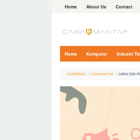
Skip
Home
About Us
Contact
to
content
Home
Komputer
Industri T
HOMEPAGE
/
CARAMANTAP
/
CARA CEK PU