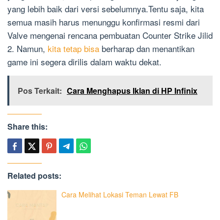
yang lebih baik dari versi sebelumnya.Tentu saja, kita
semua masih harus menunggu konfirmasi resmi dari
Valve mengenai rencana pembuatan Counter Strike Jilid
2. Namun,
kita tetap bisa
berharap dan menantikan
game ini segera dirilis dalam waktu dekat.
Pos Terkait:
Cara Menghapus Iklan di HP Infinix
Share this:
Related posts:
Cara Melihat Lokasi Teman Lewat FB