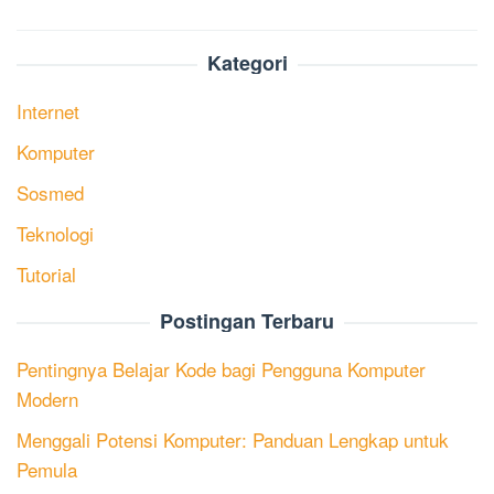
Kategori
Internet
Komputer
Sosmed
Teknologi
Tutorial
Postingan Terbaru
Pentingnya Belajar Kode bagi Pengguna Komputer
Modern
Menggali Potensi Komputer: Panduan Lengkap untuk
Pemula