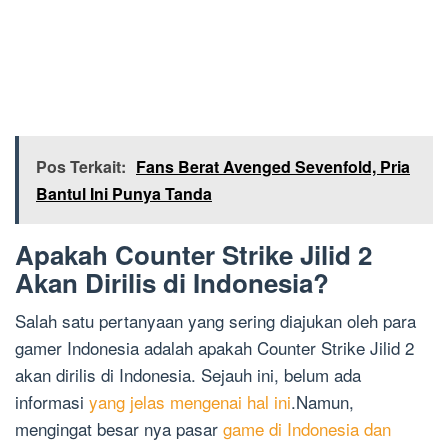
Pos Terkait:
Fans Berat Avenged Sevenfold, Pria
Bantul Ini Punya Tanda
Apakah Counter Strike Jilid 2
Akan Dirilis di Indonesia?
Salah satu pertanyaan yang sering diajukan oleh para
gamer Indonesia adalah apakah Counter Strike Jilid 2
akan dirilis di Indonesia. Sejauh ini, belum ada
informasi
yang jelas mengenai hal ini
.Namun,
mengingat besar nya pasar
game di Indonesia dan