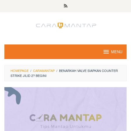
Skip
to
content
MENU
HOMEPAGE
/
CARAMANTAP
/
BENARKAH VALVE SIAPKAN COUNTER
STRIKE JILID 2? BEGINI