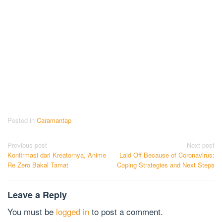
Posted in
Caramantap
Post
Previous post
Next post
Konfirmasi dari Kreatornya, Anime
Laid Off Because of Coronavirus:
navigation
Re Zero Bakal Tamat
Coping Strategies and Next Steps
Leave a Reply
You must be
logged in
to post a comment.