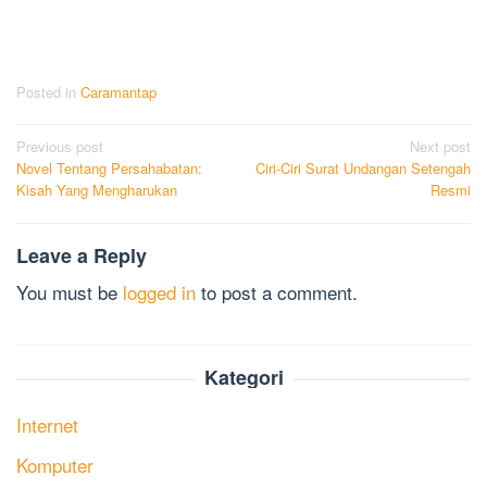
Posted in
Caramantap
Post
Previous post
Next post
Novel Tentang Persahabatan:
Ciri-Ciri Surat Undangan Setengah
navigation
Kisah Yang Mengharukan
Resmi
Leave a Reply
You must be
logged in
to post a comment.
Kategori
Internet
Komputer