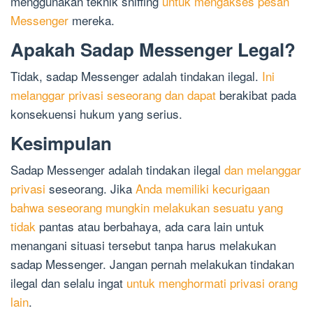
menggunakan teknik sniffing
untuk mengakses pesan
Messenger
mereka.
Apakah Sadap Messenger Legal?
Tidak, sadap Messenger adalah tindakan ilegal.
Ini
melanggar privasi seseorang dan dapat
berakibat pada
konsekuensi hukum yang serius.
Kesimpulan
Sadap Messenger adalah tindakan ilegal
dan melanggar
privasi
seseorang. Jika
Anda memiliki kecurigaan
bahwa seseorang mungkin melakukan sesuatu yang
tidak
pantas atau berbahaya, ada cara lain untuk
menangani situasi tersebut tanpa harus melakukan
sadap Messenger. Jangan pernah melakukan tindakan
ilegal dan selalu ingat
untuk menghormati privasi orang
lain
.