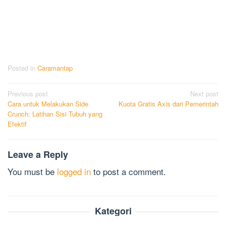
Posted in
Caramantap
Post
Previous post
Next post
Cara untuk Melakukan Side
Kuota Gratis Axis dari Pemerintah
navigation
Crunch: Latihan Sisi Tubuh yang
Efektif
Leave a Reply
You must be
logged in
to post a comment.
Kategori