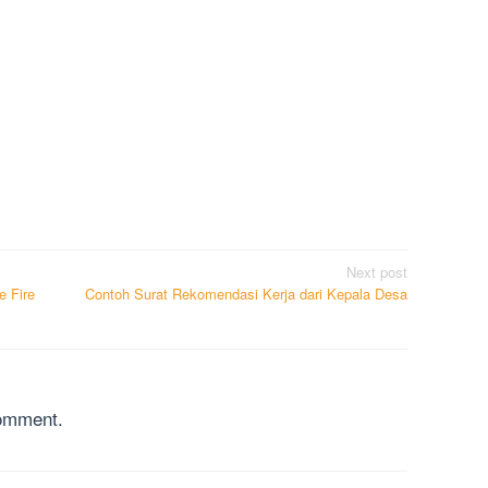
Next post
e Fire
Contoh Surat Rekomendasi Kerja dari Kepala Desa
comment.