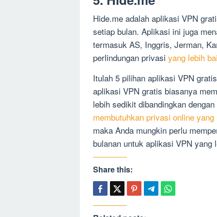
Hide.me adalah aplikasi VPN grat
setiap bulan. Aplikasi ini juga me
termasuk AS, Inggris, Jerman, K
perlindungan privasi
yang lebih ba
Itulah 5 pilihan aplikasi VPN grat
aplikasi VPN gratis biasanya memi
lebih sedikit dibandingkan dengan 
membutuhkan privasi online yang 
maka Anda mungkin perlu memper
bulanan untuk aplikasi VPN yang l
Share this: