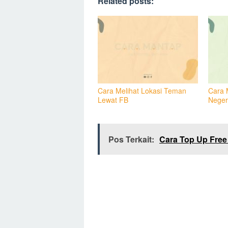
Related posts:
Cara Melihat Lokasi Teman
Cara 
Lewat FB
Neger
Pos Terkait:
Cara Top Up Free