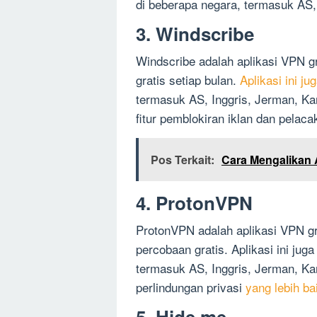
di beberapa negara, termasuk AS,
3. Windscribe
Windscribe adalah aplikasi VPN 
gratis setiap bulan.
Aplikasi ini j
termasuk AS, Inggris, Jerman, K
fitur pemblokiran iklan dan pelaca
Pos Terkait:
Cara Mengalikan
4. ProtonVPN
ProtonVPN adalah aplikasi VPN gr
percobaan gratis. Aplikasi ini ju
termasuk AS, Inggris, Jerman, K
perlindungan privasi
yang lebih ba
5. Hide.me