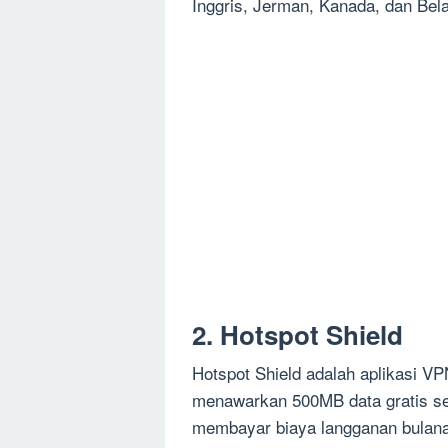
Inggris, Jerman, Kanada, dan Bel
2. Hotspot Shield
Hotspot Shield adalah aplikasi VPN
menawarkan 500MB data gratis se
membayar biaya langganan bulanan