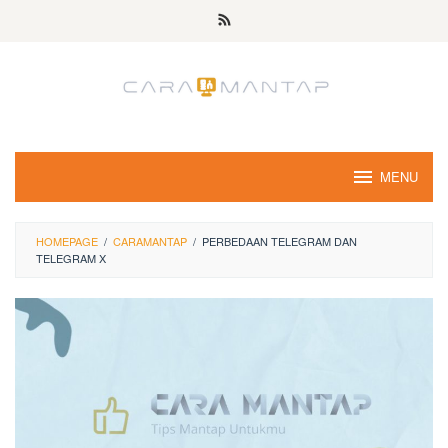
Skip
to
content
MENU
HOMEPAGE
/
CARAMANTAP
/
PERBEDAAN TELEGRAM DAN
TELEGRAM X