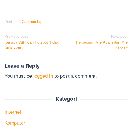
Posted in
Caramantap
Post
Previous post
Next post
Kenapa WiFi dan Hotspot Tidak
Perbedaan Mie Ayam dan Mie
navigation
Bisa Aktif?
Pangsit
Leave a Reply
You must be
logged in
to post a comment.
Kategori
Internet
Komputer