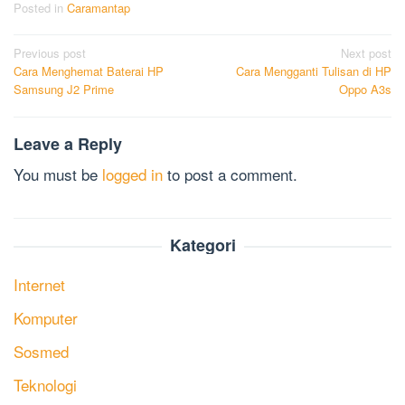
Posted in
Caramantap
Post
Previous post
Next post
Cara Menghemat Baterai HP
Cara Mengganti Tulisan di HP
navigation
Samsung J2 Prime
Oppo A3s
Leave a Reply
You must be
logged in
to post a comment.
Kategori
Internet
Komputer
Sosmed
Teknologi