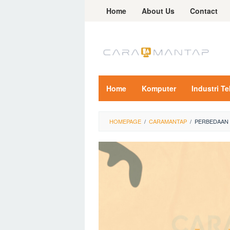
Skip
Home
About Us
Contact
to
content
Home
Komputer
Industri T
HOMEPAGE
/
CARAMANTAP
/
PERBEDAAN