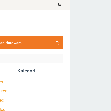
tan Hardware
Kategori
et
uter
ed
logi