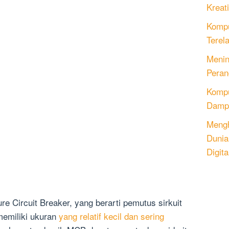
Kreati
Kompu
Terel
Menin
Peran
Komput
Dampa
Mengh
Dunia
Digita
re Circuit Breaker, yang berarti pemutus sirkuit
memiliki ukuran
yang relatif kecil dan sering