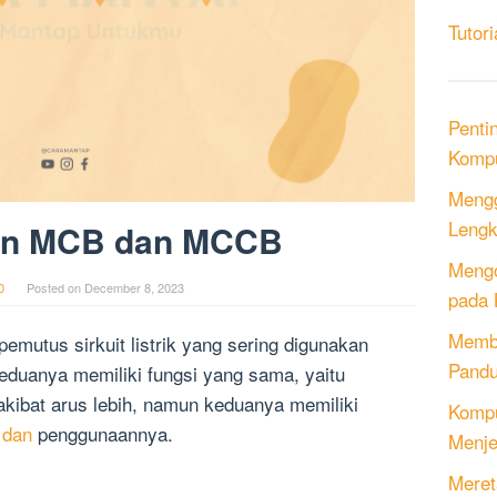
Tutori
Penti
Kompu
Mengg
Lengk
an MCB dan MCCB
Mengo
0
Posted on
December 8, 2023
pada 
Memb
mutus sirkuit listrik yang sering digunakan
Pandu
 keduanya memiliki fungsi yang sama, yaitu
 akibat arus lebih, namun keduanya memiliki
Kompu
 dan
penggunaannya.
Menje
Meret