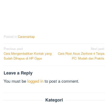
Posted in
Caramantap
Post
Previous post
Next post
Cara Mengembalikan Kontak yang
Cara Root Asus Zenfone 4 Tanpa
navigation
Sudah Dihapus di HP Oppo
PC: Mudah dan Praktis
Leave a Reply
You must be
logged in
to post a comment.
Kategori