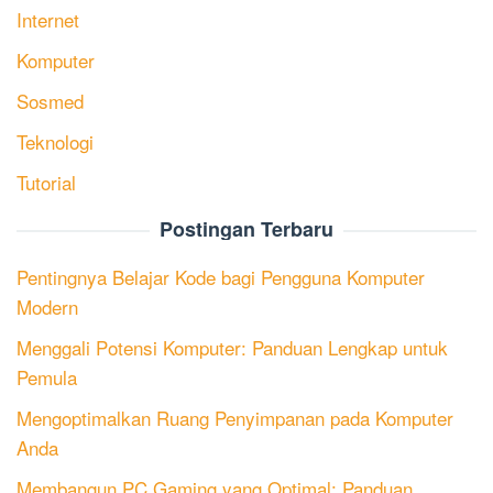
Internet
Komputer
Sosmed
Teknologi
Tutorial
Postingan Terbaru
Pentingnya Belajar Kode bagi Pengguna Komputer
Modern
Menggali Potensi Komputer: Panduan Lengkap untuk
Pemula
Mengoptimalkan Ruang Penyimpanan pada Komputer
Anda
Membangun PC Gaming yang Optimal: Panduan