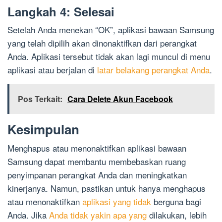
Langkah 4: Selesai
Setelah Anda menekan “OK”, aplikasi bawaan Samsung
yang telah dipilih akan dinonaktifkan dari perangkat
Anda. Aplikasi tersebut tidak akan lagi muncul di menu
aplikasi atau berjalan di
latar belakang perangkat Anda
.
Pos Terkait:
Cara Delete Akun Facebook
Kesimpulan
Menghapus atau menonaktifkan aplikasi bawaan
Samsung dapat membantu membebaskan ruang
penyimpanan perangkat Anda dan meningkatkan
kinerjanya. Namun, pastikan untuk hanya menghapus
atau menonaktifkan
aplikasi yang tidak
berguna bagi
Anda. Jika
Anda tidak yakin apa yang
dilakukan, lebih